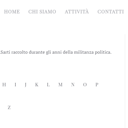
HOME
CHI SIAMO
ATTIVITÀ
CONTATTI
rti raccolto durante gli anni della militanza politica.
H
I
J
K
L
M
N
O
P
Z