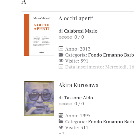
A
A occhi aperti
di
Calabresi Mario
0
/
0
Anno: 2013
Categoria:
Fondo Ermanno Barbi
Visite: 391
Data inserimento: Mercoledì, 16
Akira Kurosawa
di
Tassone Aldo
0
/
0
Anno: 1995
Categoria:
Fondo Ermanno Barbi
Visite: 311
v.1