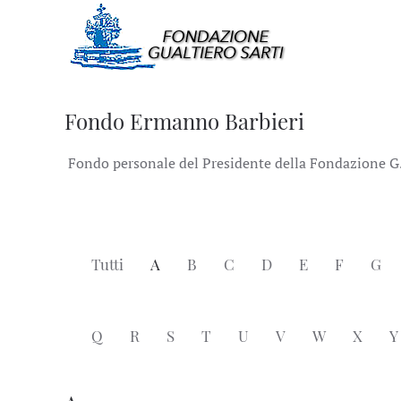
Fondo Ermanno Barbieri
Fondo personale del Presidente della Fondazione G.Sa
Tutti
A
B
C
D
E
F
G
Q
R
S
T
U
V
W
X
Y