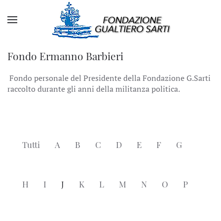
Fondo Ermanno Barbieri
Fondo personale del Presidente della Fondazione G.Sarti
raccolto durante gli anni della militanza politica.
Tutti
A
B
C
D
E
F
G
H
I
J
K
L
M
N
O
P