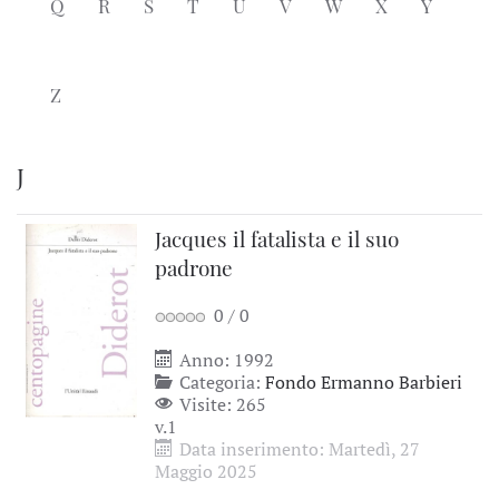
Q
R
S
T
U
V
W
X
Y
Z
J
Jacques il fatalista e il suo
padrone
0
/
0
Anno: 1992
Categoria:
Fondo Ermanno Barbieri
Visite: 265
v.1
Data inserimento: Martedì, 27
Maggio 2025