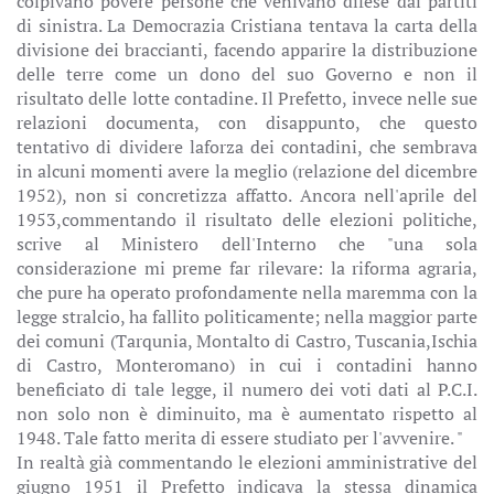
colpivano povere persone che venivano difese dai partiti
di sinistra. La Democrazia Cristiana tentava la carta della
divisione dei braccianti, facendo apparire la distribuzione
delle terre come un dono del suo Governo e non il
risultato delle lotte contadine. Il Prefetto, invece nelle sue
relazioni documenta, con disappunto, che questo
tentativo di dividere laforza dei contadini, che sembrava
in alcuni momenti avere la meglio (relazione del dicembre
1952), non si concretizza affatto. Ancora nell'aprile del
1953,commentando il risultato delle elezioni politiche,
scrive al Ministero dell'Interno che "una sola
considerazione mi preme far rilevare: la riforma agraria,
che pure ha operato profondamente nella maremma con la
legge stralcio, ha fallito politicamente; nella maggior parte
dei comuni (Tarqunia, Montalto di Castro, Tuscania,Ischia
di Castro, Monteromano) in cui i contadini hanno
beneficiato di tale legge, il numero dei voti dati al P.C.I.
non solo non è diminuito, ma è aumentato rispetto al
1948. Tale fatto merita di essere studiato per l'avvenire. "
In realtà già commentando le elezioni amministrative del
giugno 1951 il Prefetto indicava la stessa dinamica