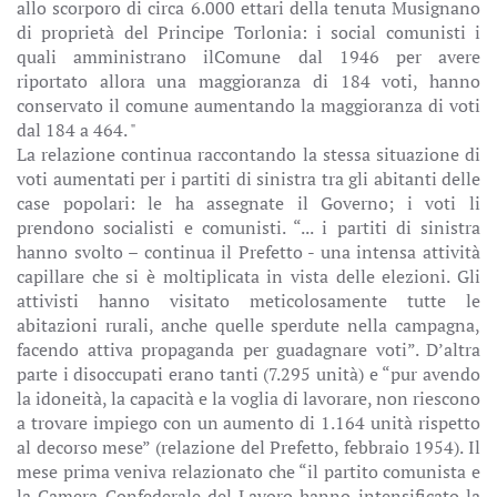
allo scorporo di circa 6.000 ettari della tenuta Musignano
di proprietà del Principe Torlonia: i social comunisti i
quali amministrano ilComune dal 1946 per avere
riportato allora una maggioranza di 184 voti, hanno
conservato il comune aumentando la maggioranza di voti
dal 184 a 464. "
La relazione continua raccontando la stessa situazione di
voti aumentati per i partiti di sinistra tra gli abitanti delle
case popolari: le ha assegnate il Governo; i voti li
prendono socialisti e comunisti. “... i partiti di sinistra
hanno svolto – continua il Prefetto - una intensa attività
capillare che si è moltiplicata in vista delle elezioni. Gli
attivisti hanno visitato meticolosamente tutte le
abitazioni rurali, anche quelle sperdute nella campagna,
facendo attiva propaganda per guadagnare voti”. D’altra
parte i disoccupati erano tanti (7.295 unità) e “pur avendo
la idoneità, la capacità e la voglia di lavorare, non riescono
a trovare impiego con un aumento di 1.164 unità rispetto
al decorso mese” (relazione del Prefetto, febbraio 1954). Il
mese prima veniva relazionato che “il partito comunista e
la Camera Confederale del Lavoro hanno intensificato la