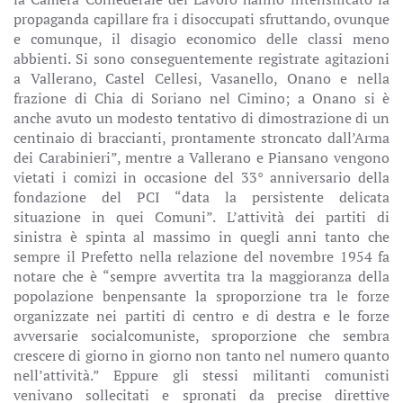
propaganda capillare fra i disoccupati sfruttando, ovunque
e comunque, il disagio economico delle classi meno
abbienti. Si sono conseguentemente registrate agitazioni
a Vallerano, Castel Cellesi, Vasanello, Onano e nella
frazione di Chia di Soriano nel Cimino; a Onano si è
anche avuto un modesto tentativo di dimostrazione di un
centinaio di braccianti, prontamente stroncato dall’Arma
dei Carabinieri”, mentre a Vallerano e Piansano vengono
vietati i comizi in occasione del 33° anniversario della
fondazione del PCI “data la persistente delicata
situazione in quei Comuni”. L’attività dei partiti di
sinistra è spinta al massimo in quegli anni tanto che
sempre il Prefetto nella relazione del novembre 1954 fa
notare che è “sempre avvertita tra la maggioranza della
popolazione benpensante la sproporzione tra le forze
organizzate nei partiti di centro e di destra e le forze
avversarie socialcomuniste, sproporzione che sembra
crescere di giorno in giorno non tanto nel numero quanto
nell’attività.” Eppure gli stessi militanti comunisti
venivano sollecitati e spronati da precise direttive