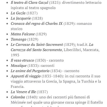
Il teatro di Clara Gazul
(1825): divertimento letterario
ispirato al teatro spagnolo
La Guzla
(1827)
La Jacquerie
(1828)
Cronaca del regno di Charles IX
(1829): romanzo
storico
Mateo Falcone
(1829)
Tamango
(1829)
Le Carrosse du Saint-Sacrement
(1829); trad.it.
La
Carrozza del Santo Sacramento
, Liberilibri, Macerata,
1993
Il vaso etrusco
(1830) - racconto
Mosaïque
(1833): racconti
Le anime del Purgatorio
(1834) - racconto
Appunti di viaggio
(1835-1840): in cui racconta il suo
viaggio attraverso la Grecia, la Spagna, la Turchia e la
Francia.
La Venere d'Ille
(1837)
Colomba
(1840): uno dei racconti più famosi di
Mérimée nel quale una giovane corsa spinge il fratello