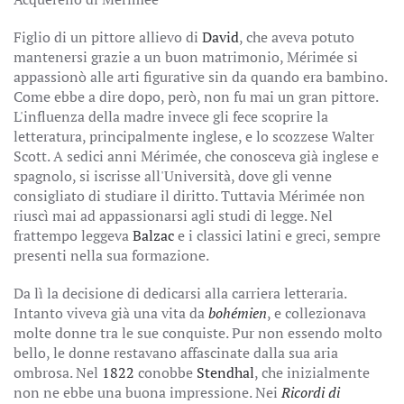
Figlio di un pittore allievo di
David
, che aveva potuto
mantenersi grazie a un buon matrimonio, Mérimée si
appassionò alle arti figurative sin da quando era bambino.
Come ebbe a dire dopo, però, non fu mai un gran pittore.
L'influenza della madre invece gli fece scoprire la
letteratura, principalmente inglese, e lo scozzese Walter
Scott. A sedici anni Mérimée, che conosceva già inglese e
spagnolo, si iscrisse all'Università, dove gli venne
consigliato di studiare il diritto. Tuttavia Mérimée non
riuscì mai ad appassionarsi agli studi di legge. Nel
frattempo leggeva
Balzac
e i classici latini e greci, sempre
presenti nella sua formazione.
Da lì la decisione di dedicarsi alla carriera letteraria.
Intanto viveva già una vita da
bohémien
, e collezionava
molte donne tra le sue conquiste. Pur non essendo molto
bello, le donne restavano affascinate dalla sua aria
ombrosa. Nel
1822
conobbe
Stendhal
, che inizialmente
non ne ebbe una buona impressione. Nei
Ricordi di