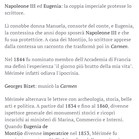
Napoleone III
ed
Eugenia
: la coppia imperiale protesse lo
scrittore.
Lì conobbe donna Manuela, consorte del conte, e Eugenia,
la contessina che anni dopo sposerà
Napoleone III
e che
fu sua protettrice. A casa dei Montijo, lo scrittore apprese
dalla contessa un racconto che trasformò poi in
Carmen
.
Nel
1844
fu nominato membro dell'Accademia di Francia
ma definì l'esperienza "il giorno più brutto della mia vita".
Mérimée infatti odiava l'ipocrisia.
Georges Bizet
: musicò la
Carmen
Mérimée alternava le lettere con archeologia, storia, belle
arti e politica. A partire dal
1834
e fino al
1860
, divenne
ispettore generale dei monumenti storici e ricoprì
incarichi ai ministeri di Marina, Commercio e Interni.
Quando
Eugenia de
Montijo
divenne
imperatrice
nel
1853
, Mérimée fu