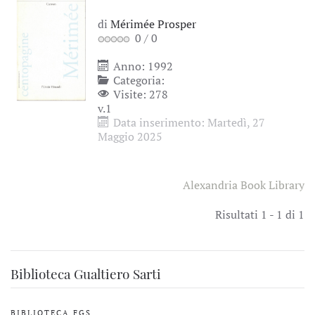
di
Mérimée Prosper
0
/
0
Anno: 1992
Categoria:
Visite: 278
v.1
Data inserimento: Martedì, 27
Maggio 2025
Alexandria Book Library
Risultati 1 - 1 di 1
Biblioteca Gualtiero Sarti
BIBLIOTECA FGS