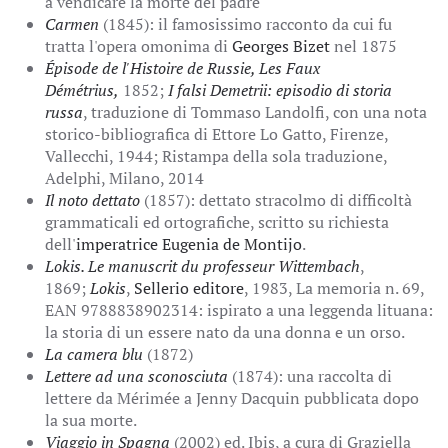
a vendicare la morte del padre
Carmen
(1845): il famosissimo racconto da cui fu
tratta l'opera omonima di
Georges Bizet
nel 1875
Épisode de l'Histoire de Russie, Les Faux
Démétrius,
1852;
I falsi Demetrii: episodio di storia
russa
, traduzione di Tommaso Landolfi, con una nota
storico-bibliografica di Ettore Lo Gatto, Firenze,
Vallecchi, 1944; Ristampa della sola traduzione,
Adelphi, Milano, 2014
Il noto dettato
(1857): dettato stracolmo di difficoltà
grammaticali ed ortografiche, scritto su richiesta
dell'
imperatrice Eugenia de Montijo
.
Lokis. Le manuscrit du professeur Wittembach
,
1869;
Lokis
,
Sellerio editore
, 1983, La memoria n. 69,
EAN 9788838902314: ispirato a una leggenda lituana:
la storia di un essere nato da una donna e un orso.
La camera blu
(1872)
Lettere ad una sconosciuta
(1874): una raccolta di
lettere da Mérimée a Jenny Dacquin pubblicata dopo
la sua morte.
Viaggio in Spagna
(2002) ed. Ibis, a cura di Graziella