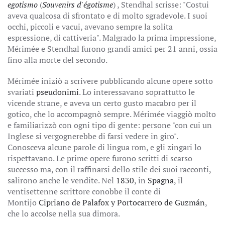
egotismo
(
Souvenirs d'égotisme
) , Stendhal scrisse: "Costui
aveva qualcosa di sfrontato e di molto sgradevole. I suoi
occhi, piccoli e vacui, avevano sempre la solita
espressione, di cattiveria". Malgrado la prima impressione,
Mérimée e Stendhal furono grandi amici per 21 anni, ossia
fino alla morte del secondo.
Mérimée iniziò a scrivere pubblicando alcune opere sotto
svariati
pseudonimi
. Lo interessavano soprattutto le
vicende strane, e aveva un certo gusto macabro per il
gotico, che lo accompagnò sempre. Mérimée viaggiò molto
e familiarizzò con ogni tipo di gente: persone "con cui un
Inglese si vergognerebbe di farsi vedere in giro".
Conosceva alcune parole di lingua rom, e gli zingari lo
rispettavano. Le prime opere furono scritti di scarso
successo ma, con il raffinarsi dello stile dei suoi racconti,
salirono anche le vendite. Nel
1830
, in
Spagna
, il
ventisettenne scrittore conobbe il conte di
Montijo
Cipriano de Palafox y Portocarrero de Guzmán
,
che lo accolse nella sua dimora.