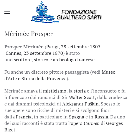
Mérimée Prosper
Prosper Mérimée
(
Parigi
,
28 settembre
1803
–
Cannes
,
23 settembre
1870
) è stato
uno
scrittore
,
storico
e
archeologo
francese
.
Fu anche un discreto pittore paesaggista (vedi
Museo
d'Arte e Storia della Provenza
).
Mérimée amava il
misticismo
, la
storia
e l'inconsueto e fu
influenzato dai romanzi di Sir
Walter Scott
, dalla crudezza
e dai drammi psicologici di
Aleksandr Puškin
. Spesso le
sue opere sono ricche di misteri e si svolgono fuori
dalla
Francia
, in particolare in
Spagna
e in
Russia
. Da uno
dei suoi racconti è stata tratta l'
opera
Carmen
di
Georges
Bizet
.