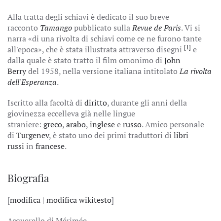
Alla tratta degli schiavi è dedicato il suo breve
racconto
Tamango
pubblicato sulla
Revue de Paris
. Vi si
narra «di una rivolta di schiavi come ce ne furono tante
[1]
all'epoca», che è stata illustrata attraverso disegni
e
dalla quale è stato tratto il film omonimo di
John
Berry
del 1958, nella versione italiana intitolato
La rivolta
dell'Esperanza
.
Iscritto alla facoltà di
diritto
, durante gli anni della
giovinezza eccelleva già nelle lingue
straniere:
greco
,
arabo
,
inglese
e
russo
. Amico personale
di
Turgenev
, è stato uno dei primi traduttori di
libri
russi
in
francese
.
Biografia
[
modifica
|
modifica wikitesto
]
Acquerello di Mérimée