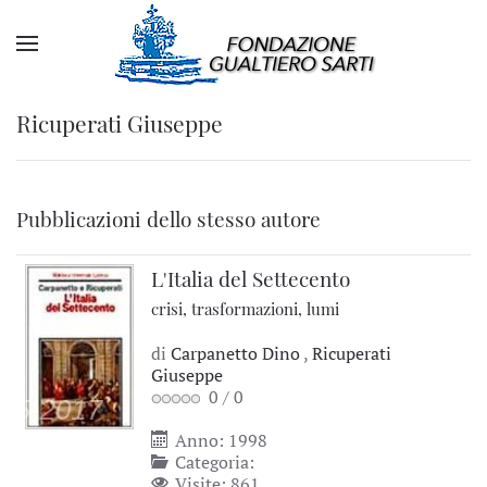
Ricuperati Giuseppe
Pubblicazioni dello stesso autore
L'Italia del Settecento
crisi, trasformazioni, lumi
di
Carpanetto Dino
,
Ricuperati
Giuseppe
0
/
0
Anno: 1998
Categoria:
Visite: 861