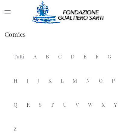
Comics
Tutti
A
B
C
D
E
F
G
H
I
J
K
L
M
N
O
P
Q
R
S
T
U
V
W
X
Y
Z