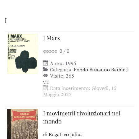
I
I Marx
0
/
0
Anno: 1995
Categoria:
Fondo Ermanno Barbieri
Visite: 263
v.1
Data inserimento: Giovedì, 15
Maggio 2025
I movimenti rivoluzionari nel
mondo
di
Bogatsvo Julius