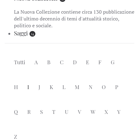
La Nuova Collezione contiene circa 130 pubblicazione
dell'ultimo decennio di temi d'attualità storico,
politico e sociale.
Saggi
14
Tutti
A
B
C
D
E
F
G
H
I
J
K
L
M
N
O
P
Q
R
S
T
U
V
W
X
Y
Z