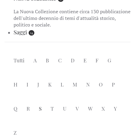
La Nuova Collezione contiene circa 130 pubblicazione
dell'ultimo decennio di temi d'attualità storico,
politico e sociale.
Saggi
14
Tutti
A
B
C
D
E
F
G
H
I
J
K
L
M
N
O
P
Q
R
S
T
U
V
W
X
Y
Z