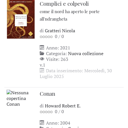
Complici e colpevoli
come il nord ha aperto le porte
all'ndrangheta
di
Gratteri Nicola
0
/
0
Anno: 2021
Categoria:
Nuova collezione
Visite: 263
v.1
Data inserimento: Mercoledì, 30
Luglio 2025
Conan
di
Howard Robert E.
0
/
0
Anno: 2004