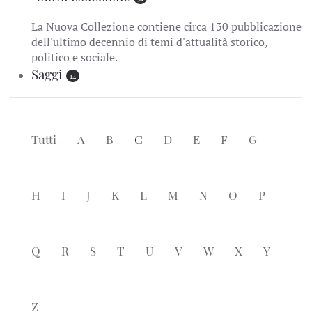
La Nuova Collezione contiene circa 130 pubblicazione
dell'ultimo decennio di temi d'attualità storico,
politico e sociale.
Saggi
14
Tutti
A
B
C
D
E
F
G
H
I
J
K
L
M
N
O
P
Q
R
S
T
U
V
W
X
Y
Z