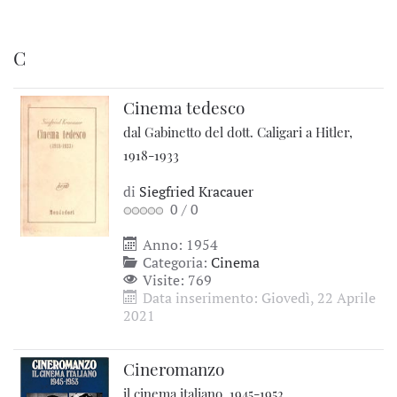
C
Cinema tedesco
dal Gabinetto del dott. Caligari a Hitler,
1918-1933
di
Siegfried Kracauer
0
/
0
Anno: 1954
Categoria:
Cinema
Visite: 769
Data inserimento: Giovedì, 22 Aprile
2021
Cineromanzo
il cinema italiano, 1945-1953