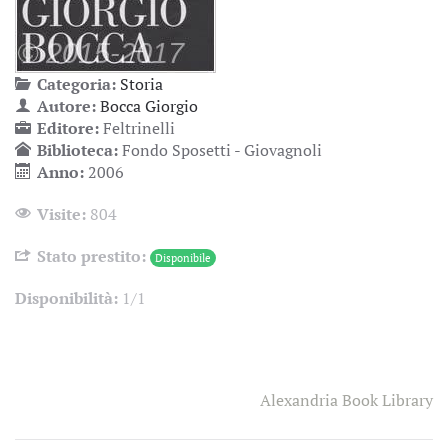
Categoria:
Storia
Autore:
Bocca Giorgio
Editore:
Feltrinelli
Biblioteca:
Fondo Sposetti - Giovagnoli
Anno:
2006
Visite:
804
Stato prestito:
Disponibile
Disponibilità:
1/1
Alexandria Book Library