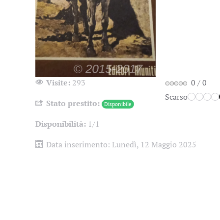
Visite:
293
0
/
0
Scarso
Stato prestito:
Disponibile
Disponibilità:
1/1
Data inserimento:
Lunedì, 12 Maggio 2025