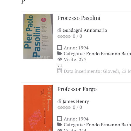
P
Processo Pasolini
di
Guadagni Annamaria
0
/
0
Anno: 1994
Categoria:
Fondo Ermanno Barbi
Visite: 277
v.1
Data inserimento: Giovedì, 22 
Professor Fargo
di
James Henry
0
/
0
Anno: 1994
Categoria:
Fondo Ermanno Barbi
Visite: 244