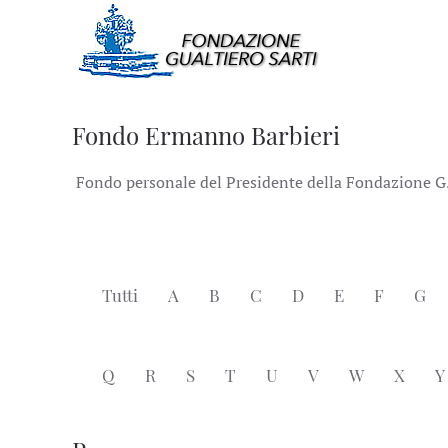
Fondo Ermanno Barbieri
Fondo personale del Presidente della Fondazione G.Sa
Tutti
A
B
C
D
E
F
G
Q
R
S
T
U
V
W
X
Y