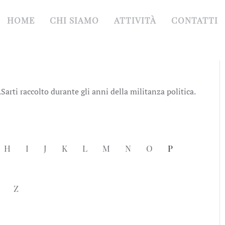
HOME
CHI SIAMO
ATTIVITÀ
CONTATTI
rti raccolto durante gli anni della militanza politica.
H
I
J
K
L
M
N
O
P
Z