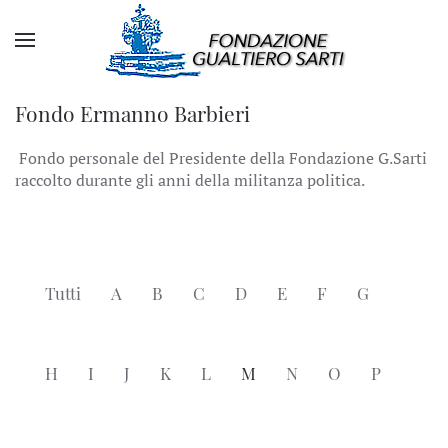
Fondo Ermanno Barbieri
Fondo personale del Presidente della Fondazione G.Sarti
raccolto durante gli anni della militanza politica.
Tutti
A
B
C
D
E
F
G
H
I
J
K
L
M
N
O
P