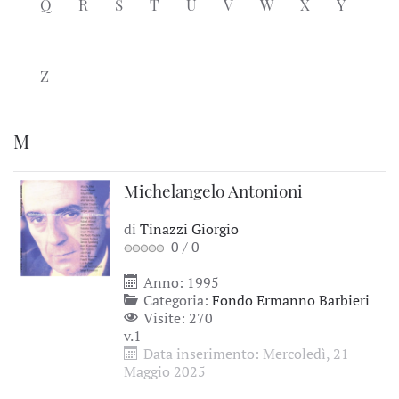
Q
R
S
T
U
V
W
X
Y
Z
M
Michelangelo Antonioni
di
Tinazzi Giorgio
0
/
0
Anno: 1995
Categoria:
Fondo Ermanno Barbieri
Visite: 270
v.1
Data inserimento: Mercoledì, 21
Maggio 2025