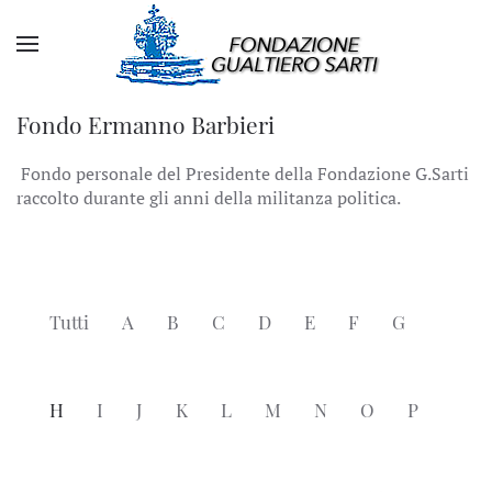
Fondo Ermanno Barbieri
Fondo personale del Presidente della Fondazione G.Sarti
raccolto durante gli anni della militanza politica.
Tutti
A
B
C
D
E
F
G
H
I
J
K
L
M
N
O
P