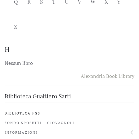
Q
R
S
T
U
V
W
X
Y
Z
H
Nessun libro
Alexandria Book Library
Biblioteca Gualtiero Sarti
BIBLIOTECA FGS
FONDO SPOSETTI - GIOVAGNOLI
INFORMAZIONI