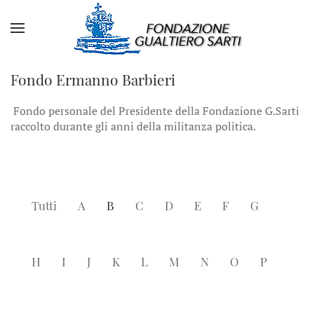
Fondo Ermanno Barbieri
Fondo personale del Presidente della Fondazione G.Sarti
raccolto durante gli anni della militanza politica.
Tutti
A
B
C
D
E
F
G
H
I
J
K
L
M
N
O
P