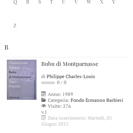
Q
R
S
T
U
V
W
X
Y
Z
B
Bubu di Montparnasse
di
Philippe Charles-Louis
0
/
0
Anno: 1989
Categoria:
Fondo Ermanno Barbieri
Visite: 276
v.1
Data inserimento: Martedì, 03
Giugno 2025