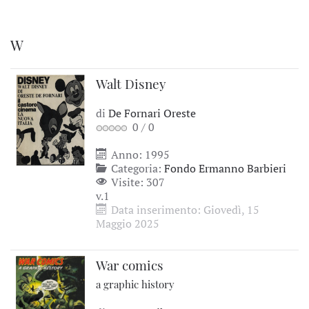
W
Walt Disney
di
De Fornari Oreste
0
/
0
Anno: 1995
Categoria:
Fondo Ermanno Barbieri
Visite: 307
v.1
Data inserimento: Giovedì, 15
Maggio 2025
War comics
a graphic history