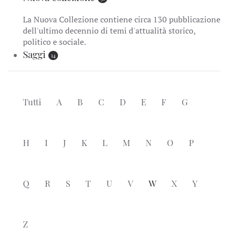
La Nuova Collezione contiene circa 130 pubblicazione
dell'ultimo decennio di temi d'attualità storico,
politico e sociale.
Saggi
14
Tutti
A
B
C
D
E
F
G
H
I
J
K
L
M
N
O
P
Q
R
S
T
U
V
W
X
Y
Z