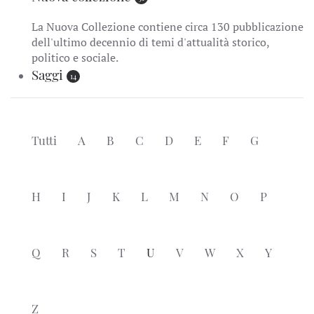
La Nuova Collezione contiene circa 130 pubblicazione
dell'ultimo decennio di temi d'attualità storico,
politico e sociale.
Saggi
14
Tutti
A
B
C
D
E
F
G
H
I
J
K
L
M
N
O
P
Q
R
S
T
U
V
W
X
Y
Z